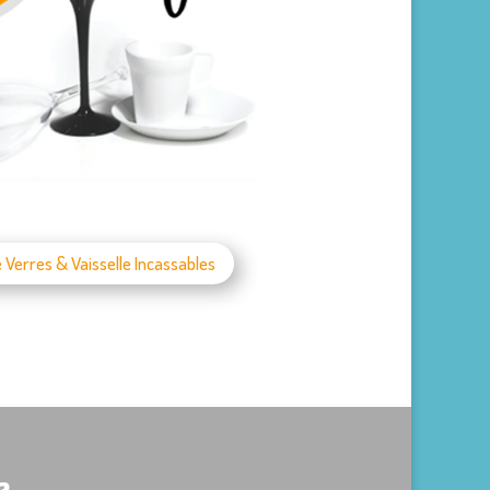
erres & Vaisselle Incassables