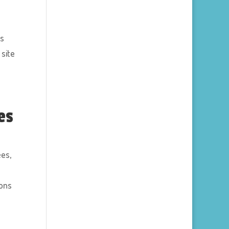
is
 site
es
ées,
ions