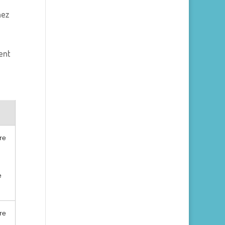
nez
ent
re
e
re