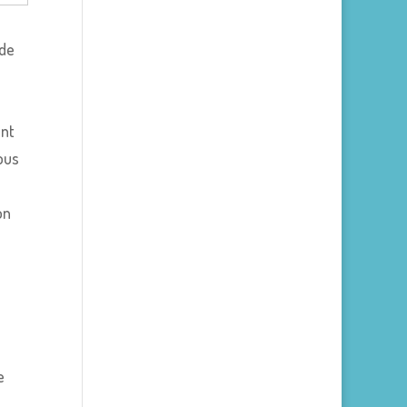
 de
ent
ous
on
e