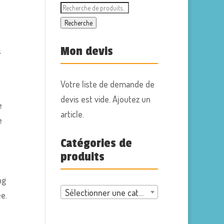
Recherche
pour :
Recherche
Mon devis
s
Votre liste de demande de
e
devis est vide. Ajoutez un
e
article.
e
Catégories de
produits
ng
Sélectionner une catégorie
e.