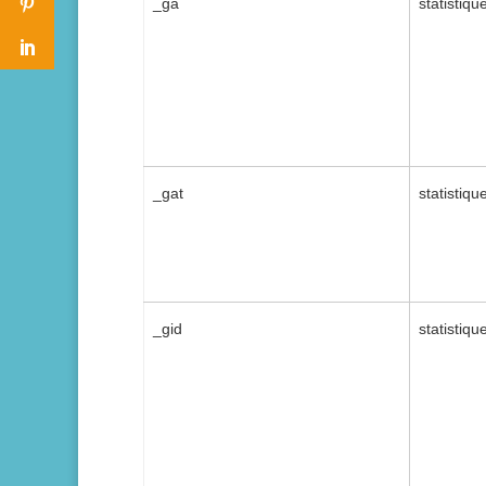
_ga
statistiqu
_gat
statistiqu
_gid
statistiqu