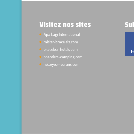
Visitez nos sites
Su
Apa Lagi International
mister-bracelets.com
bracelets-hotels.com
F
bracelets-camping.com
nettoyeur-ecrans.com