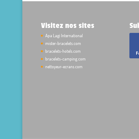
Visitez nos sites
Su
Apa Lagi International
mister-bracelets.com
bracelets-hotels.com
F
bracelets-camping.com
nettoyeur-ecrans.com