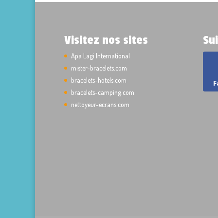
Visitez nos sites
Su
Apa Lagi International
mister-bracelets.com
bracelets-hotels.com
F
bracelets-camping.com
nettoyeur-ecrans.com