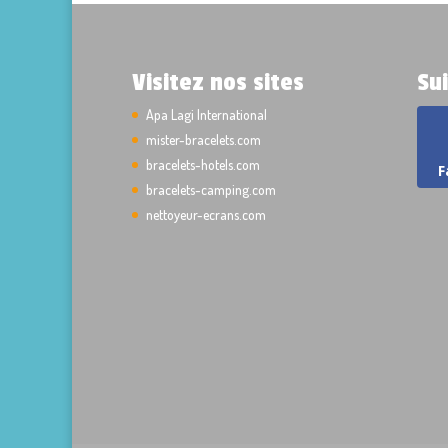
Visitez nos sites
Su
Apa Lagi International
mister-bracelets.com
bracelets-hotels.com
F
bracelets-camping.com
nettoyeur-ecrans.com