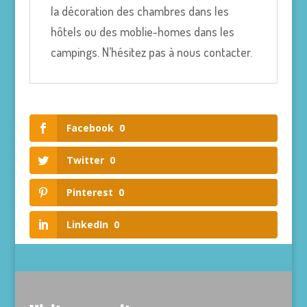
la décoration des chambres dans les
hôtels ou des moblie-homes dans les
campings. N’hésitez pas à nous contacter.
Facebook
0
Twitter
0
Pinterest
0
LinkedIn
0