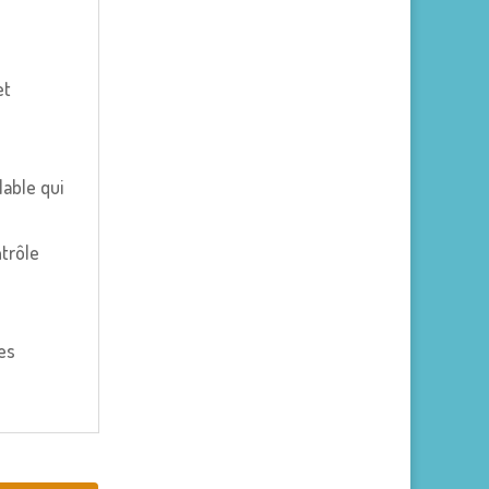
et
able qui
ntrôle
les